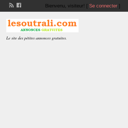
Bienvenu,
visiteur!
[
Se connecter
]
Le site des pétites annonces gratuites.