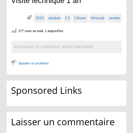
Visite technique 1 an
2010
abidjan
C3
Citroen
Vehicule
vendre
277 vues au total, 1 aujourd'hui
IDENTIFIANT DE L'ANNONCE :
4065FF749B7D6EAD
Signaler un problème
Sponsored Links
Laisser un commentaire