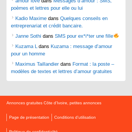
amour love
dans
Messages d’amour : SMS,
poèmes et lettres pour elle ou lui
Kadio Maxime
dans
Quelques conseils en
entreprenariat et crédit bancaire.
Janne Sothi
dans
SMS pour ex*i*ter une fille
Kuzama L
dans
Kuzama : message d’amour
pour un homme
Maximus Taillandier
dans
Format : la poste –
modèles de textes et lettres d’amour gratuites
Annonces gratuites Côte d’Ivoire, petites annonces
Page de présentation
Conditions d’utilisation
Politique de confidentialité