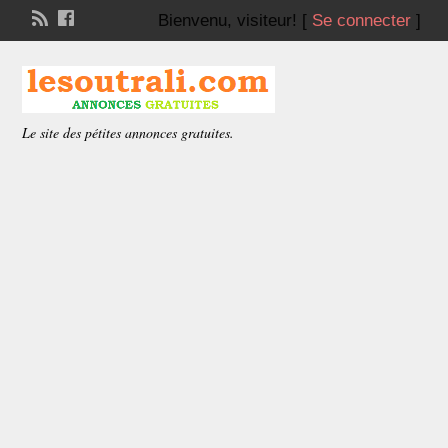
Bienvenu,
visiteur!
[
Se connecter
]
Le site des pétites annonces gratuites.