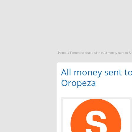
Home
»
Forum de discussion
»
All money sent to S
All money sent to
Oropeza