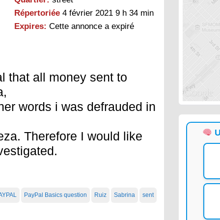
Répertoriée
4 février 2021 9 h 34 min
Expires:
Cette annonce a expiré
al that all money sent to
a,
ther words i was defrauded in
U
za. Therefore I would like
vestigated.
AYPAL
PayPal Basics question
Ruiz
Sabrina
sent