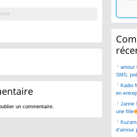
7C974
Com
réce
amour 
SMS, poèm
Kadio 
entaire
en entrep
Janne 
publier un commentaire.
une fille
Kuzam
d’amour 