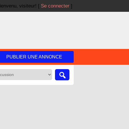
ienvenu,
visiteur!
[
Se connecter
]
PUBLIER UNE ANNONCE