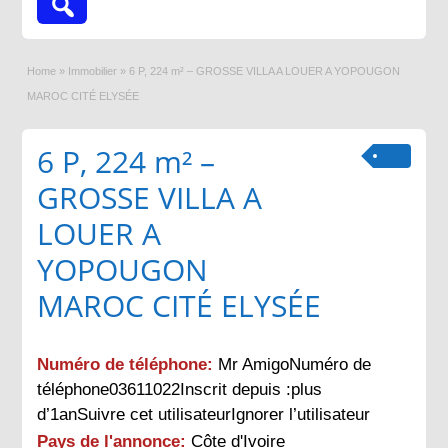
Home
»
Immobilier
»
6 P, 224 m² – GROSSE VILLA A LOUER A YOPOUGON
MAROC CITÉ ELYSÉE
6 P, 224 m² –
GROSSE VILLA A
LOUER A
YOPOUGON
MAROC CITÉ ELYSÉE
Numéro de téléphone:
Mr AmigoNuméro de
téléphone03611022Inscrit depuis :plus
d’1anSuivre cet utilisateurIgnorer l’utilisateur
Pays de l'annonce:
Côte d'Ivoire