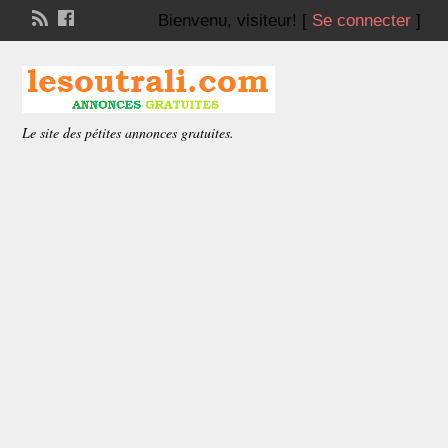
Bienvenu,
visiteur!
[
Se connecter
]
Le site des pétites annonces gratuites.