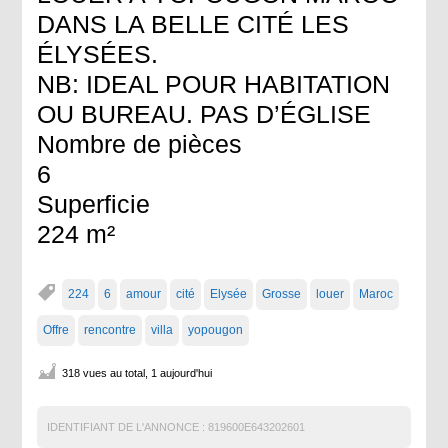
DANS LA BELLE CITÉ LES
ÉLYSÉES.
NB: IDEAL POUR HABITATION
OU BUREAU. PAS D’ÉGLISE
Nombre de pièces
6
Superficie
224 m²
224
6
amour
cité
Elysée
Grosse
louer
Maroc
Offre
rencontre
villa
yopougon
318 vues au total, 1 aujourd'hui
IDENTIFIANT DE L'ANNONCE :
819600E643202601