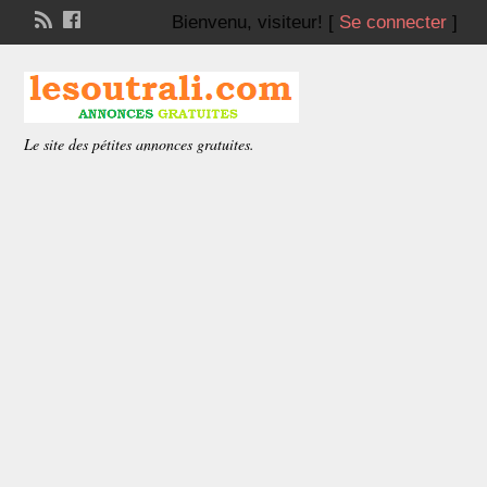
Bienvenu,
visiteur!
[
Se connecter
]
Le site des pétites annonces gratuites.