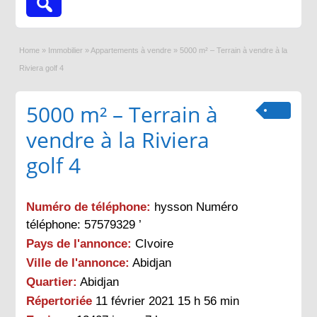
Home
»
Immobilier
»
Appartements à vendre
»
5000 m² – Terrain à vendre à la
Riviera golf 4
5000 m² – Terrain à
vendre à la Riviera
golf 4
Numéro de téléphone:
hysson Numéro
téléphone: 57579329 ’
Pays de l'annonce:
CIvoire
Ville de l'annonce:
Abidjan
Quartier:
Abidjan
Répertoriée
11 février 2021 15 h 56 min