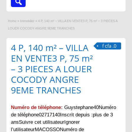
Home
»
Immobilier
»
4 P, 140 m² – VILLA EN VENTE3 P, 75 m² – 3 PIECES A
LOUER COCODY ANGRE 9EME TRANCHES
4 P, 140 m² – VILLA
f cfa .0
EN VENTE3 P, 75 m²
– 3 PIECES A LOUER
COCODY ANGRE
9EME TRANCHES
Numéro de téléphone:
Guystephane40Numéro
de téléphone02717140Inscrit depuis :plus de 3
ansSuivre cet utilisateurIgnorer
l’utilisateurMACOSSONuméro de