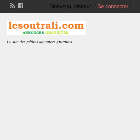
Bienvenu,
visiteur!
[
Se connecter
]
Le site des pétites annonces gratuites.