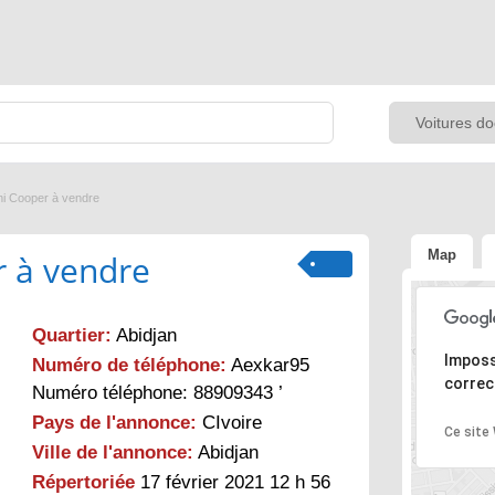
ni Cooper à vendre
Map
r à vendre
Quartier:
Abidjan
Désolé, l
Imposs
Numéro de téléphone:
Aexkar95
correc
Numéro téléphone: 88909343 ’
Pays de l'annonce:
CIvoire
Ce site
Ville de l'annonce:
Abidjan
Répertoriée
17 février 2021 12 h 56