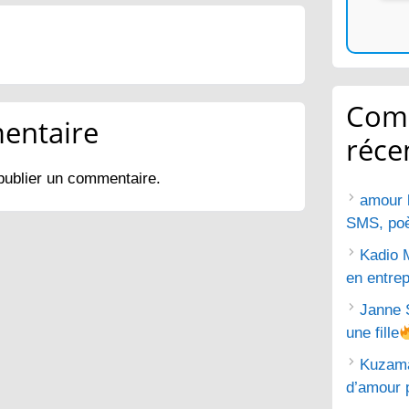
Com
entaire
réce
publier un commentaire.
amour 
SMS, poèm
Kadio 
en entrep
Janne 
une fille
Kuzam
d’amour 