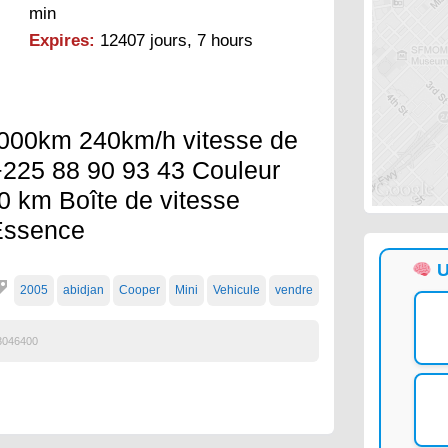
min
Expires:
12407 jours, 7 hours
9000km 240km/h vitesse de
 +225 88 90 93 43 Couleur
0 km Boîte de vitesse
Essence
U
2005
abidjan
Cooper
Mini
Vehicule
vendre
3046400