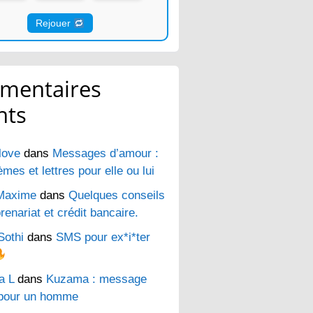
Rejouer
mentaires
nts
love
dans
Messages d’amour :
es et lettres pour elle ou lui
Maxime
dans
Quelques conseils
renariat et crédit bancaire.
Sothi
dans
SMS pour ex*i*ter
a L
dans
Kuzama : message
pour un homme