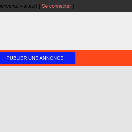
ienvenu,
visiteur!
[
Se connecter
]
PUBLIER UNE ANNONCE