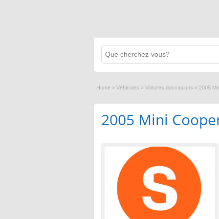
Home
»
Véhicules
»
Voitures doccasions
»
2005 Mi
2005 Mini Coope