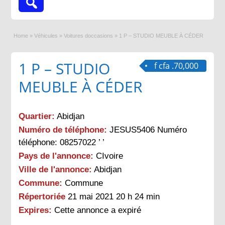
Home
»
Véhicules
»
Voitures doccasions
»
1 P – STUDIO MEUBLE À CÉDER
1 P – STUDIO
f cfa .70,000
MEUBLE À CÉDER
Quartier:
Abidjan
Numéro de téléphone:
JESUS5406 Numéro
téléphone: 08257022 ’ ’
Pays de l'annonce:
CIvoire
Ville de l'annonce:
Abidjan
Commune:
Commune
Répertoriée
21 mai 2021 20 h 24 min
Expires:
Cette annonce a expiré