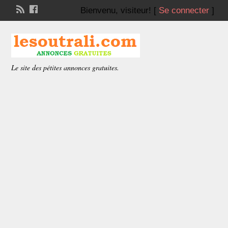
Bienvenu,
visiteur!
[
Se connecter
]
Le site des pétites annonces gratuites.