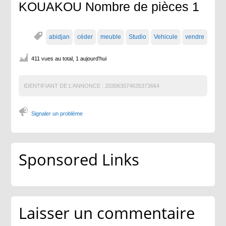
KOUAKOU Nombre de pièces 1
abidjan
céder
meuble
Studio
Vehicule
vendre
411 vues au total, 1 aujourd'hui
IDENTIFIANT DE L'ANNONCE :
203063074635373664
Signaler un problème
Sponsored Links
Laisser un commentaire