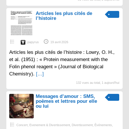
Articles les plus cités de
l’histoire
papyrus
19 avril 2026
Articles les plus cités de l’histoire : Lowry, O. H.,
et al. (1951) : « Protein measurement with the
Folin phenol reagent » (Journal of Biological
Chemistry).
[…]
132 vues au total, 1 aujourd'hui
Messages d’amour : SMS,
poèmes et lettres pour elle
ou lui
Concert, Evenement & Divertissement
,
Divertissement
,
Événements
,