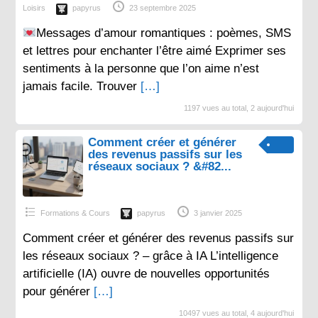
Loisirs
papyrus
23 septembre 2025
Messages d’amour romantiques : poèmes, SMS
et lettres pour enchanter l’être aimé Exprimer ses
sentiments à la personne que l’on aime n’est
jamais facile. Trouver
[…]
1197 vues au total, 2 aujourd'hui
Comment créer et générer
des revenus passifs sur les
réseaux sociaux ? &#82...
Formations & Cours
papyrus
3 janvier 2025
Comment créer et générer des revenus passifs sur
les réseaux sociaux ? – grâce à IA L’intelligence
artificielle (IA) ouvre de nouvelles opportunités
pour générer
[…]
10497 vues au total, 4 aujourd'hui