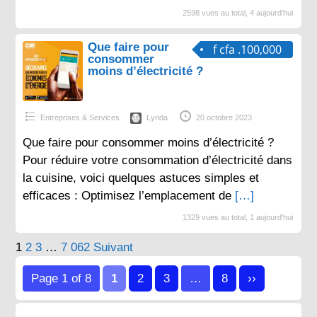
2598 vues au total, 4 aujourd'hui
Que faire pour
f cfa .100,000
consommer
moins d’électricité ?
Entreprises & Services
Lynda
20 octobre 2023
Que faire pour consommer moins d’électricité ?
Pour réduire votre consommation d’électricité dans
la cuisine, voici quelques astuces simples et
efficaces : Optimisez l’emplacement de
[…]
1329 vues au total, 1 aujourd'hui
Pagination
1
2
3
…
7 062
Suivant
des
Page 1 of 8
1
2
3
…
8
››
publications