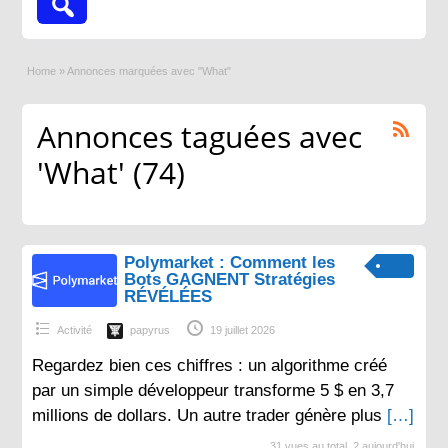
Home
»
Annonces marquées avec "What"
Annonces taguées avec
'What' (74)
Polymarket : Comment les
Bots GAGNENT Stratégies
RÉVÉLÉES
Activité
papyrus
19 juillet 2026
Regardez bien ces chiffres : un algorithme créé
par un simple développeur transforme 5 $ en 3,7
millions de dollars. Un autre trader génère plus
[…]
31 vues au total, 2 aujourd'hui