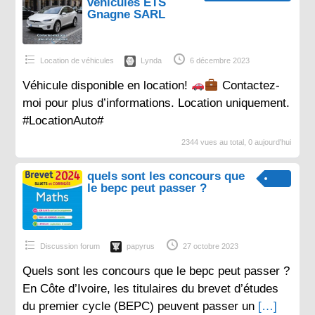
véhicules ETS
Gnagne SARL
Location de véhicules
Lynda
6 décembre 2023
Véhicule disponible en location!
Contactez-
moi pour plus d’informations. Location uniquement.
#LocationAuto#
2344 vues au total, 0 aujourd'hui
quels sont les concours que
le bepc peut passer ?
Discussion forum
papyrus
27 octobre 2023
Quels sont les concours que le bepc peut passer ?
En Côte d’Ivoire, les titulaires du brevet d’études
du premier cycle (BEPC) peuvent passer un
[…]