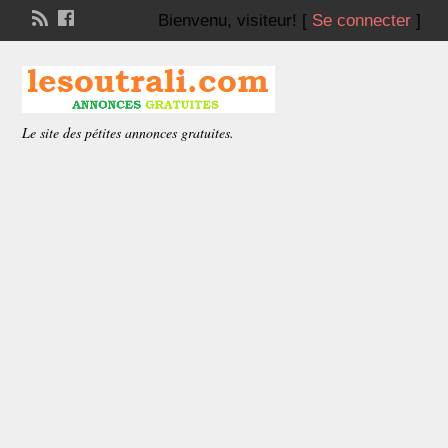
Bienvenu,
visiteur!
[
Se connecter
]
Le site des pétites annonces gratuites.