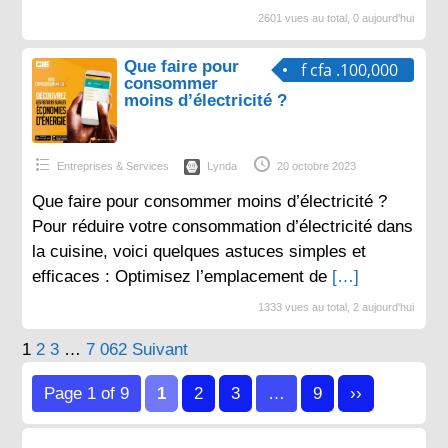
2601 vues au total, 0 aujourd'hui
Que faire pour
f cfa .100,000
consommer
moins d’électricité ?
Entreprises & Services
Lynda
20 octobre 2023
Que faire pour consommer moins d’électricité ?
Pour réduire votre consommation d’électricité dans
la cuisine, voici quelques astuces simples et
efficaces : Optimisez l’emplacement de
[…]
1333 vues au total, 2 aujourd'hui
Pagination
1
2
3
…
7 062
Suivant
des
Page 1 of 9
1
2
3
…
9
››
publications