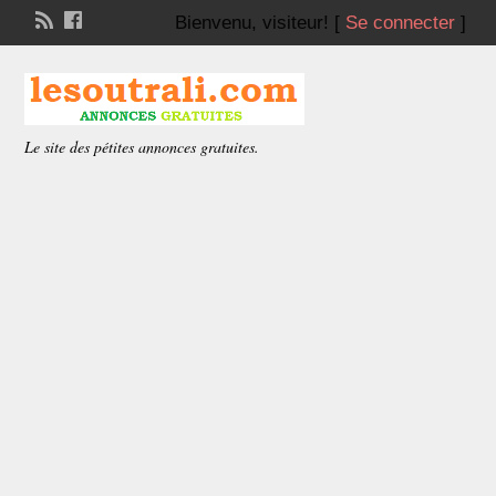
Bienvenu,
visiteur!
[
Se connecter
]
Le site des pétites annonces gratuites.