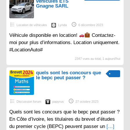
véhicules ETS
Gnagne SARL
Location de véhicules
Lynda
6 décembre 2023
Véhicule disponible en location!
Contactez-
moi pour plus d’informations. Location uniquement.
#LocationAuto#
2347 vues au total, 1 aujourd'hui
quels sont les concours que
le bepc peut passer ?
Discussion forum
papyrus
27 octobre 2023
Quels sont les concours que le bepc peut passer ?
En Côte d’Ivoire, les titulaires du brevet d’études
du premier cycle (BEPC) peuvent passer un
[…]