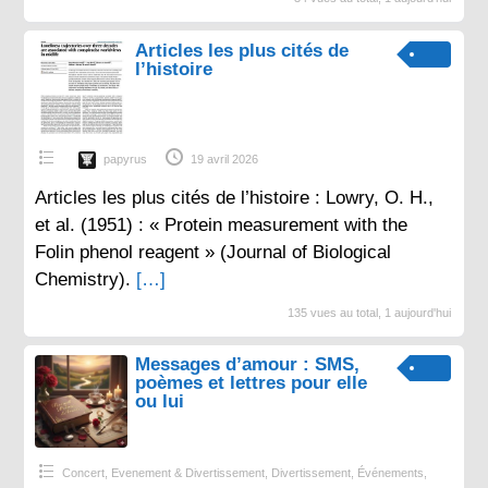
Articles les plus cités de
l’histoire
papyrus
19 avril 2026
Articles les plus cités de l’histoire : Lowry, O. H.,
et al. (1951) : « Protein measurement with the
Folin phenol reagent » (Journal of Biological
Chemistry).
[…]
135 vues au total, 1 aujourd'hui
Messages d’amour : SMS,
poèmes et lettres pour elle
ou lui
Concert, Evenement & Divertissement
,
Divertissement
,
Événements
,