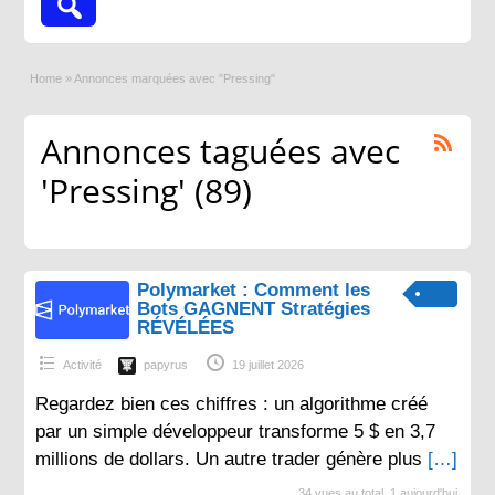
Home
»
Annonces marquées avec "Pressing"
Annonces taguées avec
'Pressing' (89)
Polymarket : Comment les
Bots GAGNENT Stratégies
RÉVÉLÉES
Activité
papyrus
19 juillet 2026
Regardez bien ces chiffres : un algorithme créé
par un simple développeur transforme 5 $ en 3,7
millions de dollars. Un autre trader génère plus
[…]
34 vues au total, 1 aujourd'hui