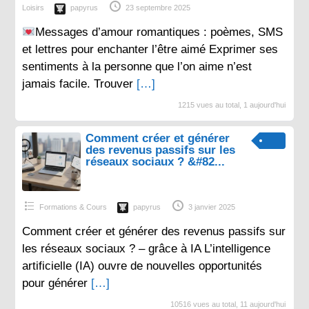
Loisirs
papyrus
23 septembre 2025
Messages d’amour romantiques : poèmes, SMS
et lettres pour enchanter l’être aimé Exprimer ses
sentiments à la personne que l’on aime n’est
jamais facile. Trouver
[…]
1215 vues au total, 1 aujourd'hui
Comment créer et générer
des revenus passifs sur les
réseaux sociaux ? &#82...
Formations & Cours
papyrus
3 janvier 2025
Comment créer et générer des revenus passifs sur
les réseaux sociaux ? – grâce à IA L’intelligence
artificielle (IA) ouvre de nouvelles opportunités
pour générer
[…]
10516 vues au total, 11 aujourd'hui