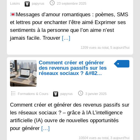
Loisirs
papyrus
23 septembre 2025
Messages d’amour romantiques : poèmes, SMS
et lettres pour enchanter l’être aimé Exprimer ses
sentiments à la personne que l’on aime n’est
jamais facile. Trouver
[…]
1209 vues au total, 5 aujourd'hui
Comment créer et générer
des revenus passifs sur les
réseaux sociaux ? &#82...
Formations & Cours
papyrus
3 janvier 2025
Comment créer et générer des revenus passifs sur
les réseaux sociaux ? – grâce à IA L’intelligence
artificielle (IA) ouvre de nouvelles opportunités
pour générer
[…]
10504 vues au total, 3 aujourd'hui