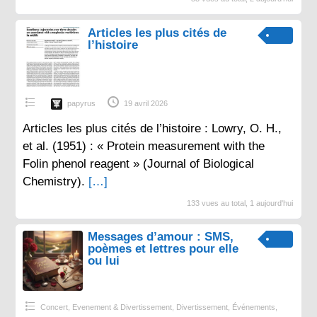
Articles les plus cités de
l’histoire
papyrus
19 avril 2026
Articles les plus cités de l’histoire : Lowry, O. H.,
et al. (1951) : « Protein measurement with the
Folin phenol reagent » (Journal of Biological
Chemistry).
[…]
133 vues au total, 1 aujourd'hui
Messages d’amour : SMS,
poèmes et lettres pour elle
ou lui
Concert, Evenement & Divertissement
,
Divertissement
,
Événements
,