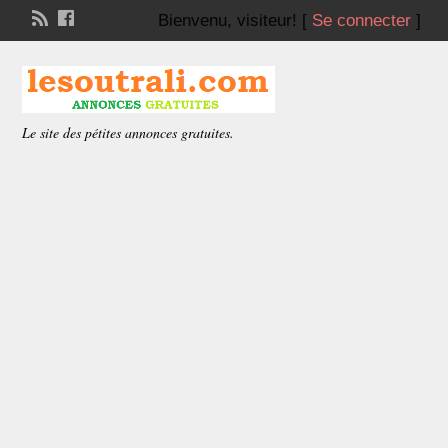
Bienvenu,
visiteur!
[
Se connecter
]
Le site des pétites annonces gratuites.