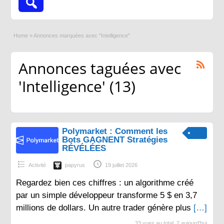
Home
»
Annonces marquées avec "Intelligence"
Annonces taguées avec
'Intelligence' (13)
Polymarket : Comment les
Bots GAGNENT Stratégies
RÉVÉLÉES
Activité
papyrus
19 juillet 2026
Regardez bien ces chiffres : un algorithme créé
par un simple développeur transforme 5 $ en 3,7
millions de dollars. Un autre trader génère plus
[…]
33 vues au total, 2 aujourd'hui