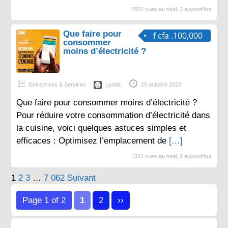
2601 vues au total, 2 aujourd'hui
Que faire pour
f cfa .100,000
consommer
moins d’électricité ?
Entreprises & Services
Lynda
20 octobre 2023
Que faire pour consommer moins d’électricité ?
Pour réduire votre consommation d’électricité dans
la cuisine, voici quelques astuces simples et
efficaces : Optimisez l’emplacement de
[…]
1331 vues au total, 2 aujourd'hui
Pagination
1
2
3
…
7 062
Suivant
des
Page 1 of 2
1
2
››
publications