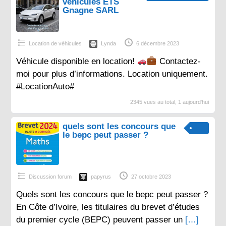
véhicules ETS
Gnagne SARL
Location de véhicules
Lynda
6 décembre 2023
Véhicule disponible en location!
Contactez-
moi pour plus d’informations. Location uniquement.
#LocationAuto#
2345 vues au total, 1 aujourd'hui
quels sont les concours que
le bepc peut passer ?
Discussion forum
papyrus
27 octobre 2023
Quels sont les concours que le bepc peut passer ?
En Côte d’Ivoire, les titulaires du brevet d’études
du premier cycle (BEPC) peuvent passer un
[…]