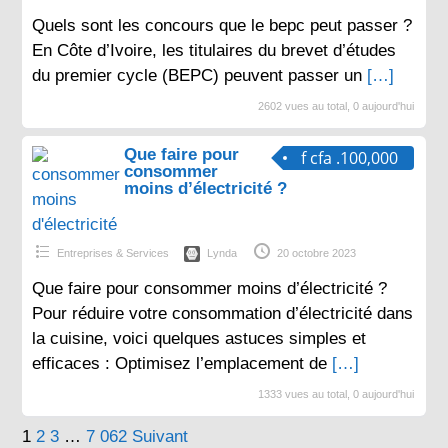
Quels sont les concours que le bepc peut passer ?
En Côte d’Ivoire, les titulaires du brevet d’études
du premier cycle (BEPC) peuvent passer un
[…]
2602 vues au total, 0 aujourd'hui
Que faire pour
f cfa .100,000
consommer
moins d’électricité ?
Entreprises & Services
Lynda
20 octobre 2023
Que faire pour consommer moins d’électricité ?
Pour réduire votre consommation d’électricité dans
la cuisine, voici quelques astuces simples et
efficaces : Optimisez l’emplacement de
[…]
1333 vues au total, 0 aujourd'hui
Pagination
1
2
3
…
7 062
Suivant