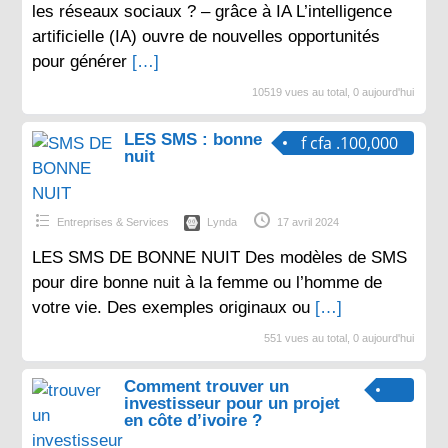
les réseaux sociaux ? – grâce à IA L’intelligence
artificielle (IA) ouvre de nouvelles opportunités
pour générer
[…]
10519 vues au total, 0 aujourd'hui
LES SMS : bonne
f cfa .100,000
nuit
Entreprises & Services
Lynda
17 avril 2024
LES SMS DE BONNE NUIT Des modèles de SMS
pour dire bonne nuit à la femme ou l’homme de
votre vie. Des exemples originaux ou
[…]
551 vues au total, 0 aujourd'hui
Comment trouver un
investisseur pour un projet
en côte d’ivoire ?