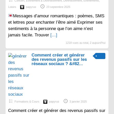
Concert, Evenement & Divertissement
,
Divertissement
,
Événements
,
Loisirs
papyrus
23 septembre 2025
Messages d’amour romantiques : poèmes, SMS
et lettres pour enchanter l’être aimé Exprimer ses
sentiments à la personne que l’on aime n’est
jamais facile. Trouver
[…]
1218 vues au total, 2 aujourd'hui
Comment créer et générer
des revenus passifs sur les
réseaux sociaux ? &#82...
Formations & Cours
papyrus
3 janvier 2025
Comment créer et générer des revenus passifs sur