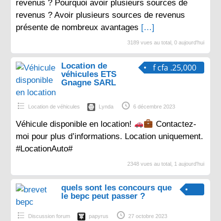
revenus ? Pourquoi avoir plusieurs sources de
revenus ? Avoir plusieurs sources de revenus
présente de nombreux avantages
[…]
3189 vues au total, 0 aujourd'hui
Location de
f cfa .25,000
véhicules ETS
Gnagne SARL
Location de véhicules
Lynda
6 décembre 2023
Véhicule disponible en location!
Contactez-
moi pour plus d’informations. Location uniquement.
#LocationAuto#
2348 vues au total, 1 aujourd'hui
quels sont les concours que
le bepc peut passer ?
Discussion forum
papyrus
27 octobre 2023