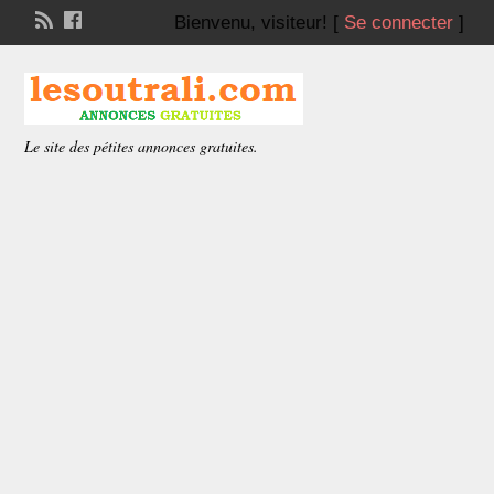
Bienvenu,
visiteur!
[
Se connecter
]
Le site des pétites annonces gratuites.