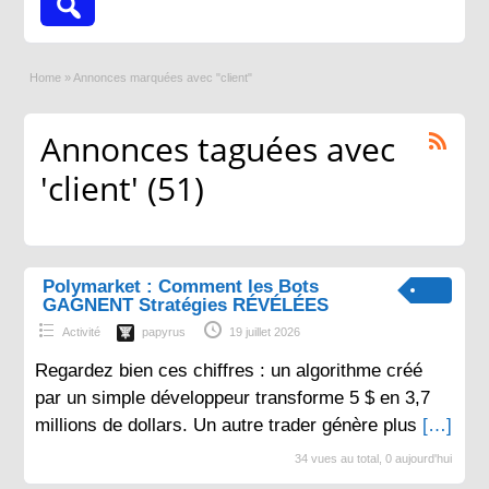
Home
»
Annonces marquées avec "client"
Annonces taguées avec
'client' (51)
Polymarket : Comment les Bots
GAGNENT Stratégies RÉVÉLÉES
Activité
papyrus
19 juillet 2026
Regardez bien ces chiffres : un algorithme créé
par un simple développeur transforme 5 $ en 3,7
millions de dollars. Un autre trader génère plus
[…]
34 vues au total, 0 aujourd'hui