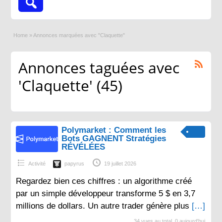
Home
»
Annonces marquées avec "Claquette"
Annonces taguées avec
'Claquette' (45)
Polymarket : Comment les
Bots GAGNENT Stratégies
RÉVÉLÉES
Activité
papyrus
19 juillet 2026
Regardez bien ces chiffres : un algorithme créé
par un simple développeur transforme 5 $ en 3,7
millions de dollars. Un autre trader génère plus
[…]
34 vues au total, 0 aujourd'hui