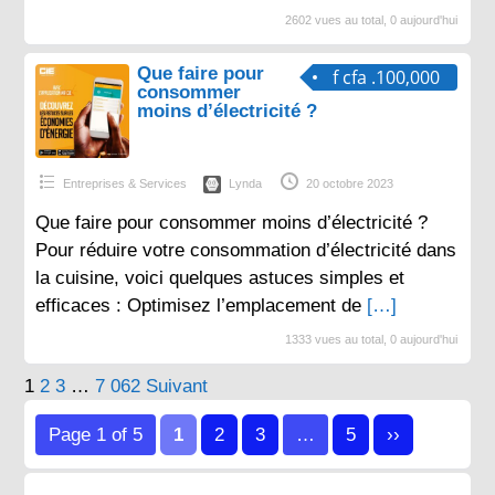
2602 vues au total, 0 aujourd'hui
Que faire pour
f cfa .100,000
consommer
moins d’électricité ?
Entreprises & Services
Lynda
20 octobre 2023
Que faire pour consommer moins d’électricité ?
Pour réduire votre consommation d’électricité dans
la cuisine, voici quelques astuces simples et
efficaces : Optimisez l’emplacement de
[…]
1333 vues au total, 0 aujourd'hui
Pagination
1
2
3
…
7 062
Suivant
des
Page 1 of 5
1
2
3
…
5
››
publications