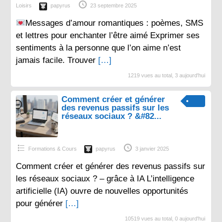
Loisirs
papyrus
23 septembre 2025
Messages d’amour romantiques : poèmes, SMS
et lettres pour enchanter l’être aimé Exprimer ses
sentiments à la personne que l’on aime n’est
jamais facile. Trouver
[…]
1219 vues au total, 3 aujourd'hui
Comment créer et générer
des revenus passifs sur les
réseaux sociaux ? &#82...
Formations & Cours
papyrus
3 janvier 2025
Comment créer et générer des revenus passifs sur
les réseaux sociaux ? – grâce à IA L’intelligence
artificielle (IA) ouvre de nouvelles opportunités
pour générer
[…]
10519 vues au total, 0 aujourd'hui