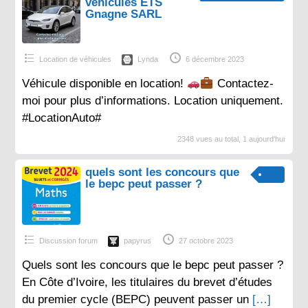
véhicules ETS
Gnagne SARL
Location de véhicules
Lynda
6 décembre 2023
Véhicule disponible en location!
Contactez-
moi pour plus d’informations. Location uniquement.
#LocationAuto#
2348 vues au total, 1 aujourd'hui
quels sont les concours que
le bepc peut passer ?
Discussion forum
papyrus
27 octobre 2023
Quels sont les concours que le bepc peut passer ?
En Côte d’Ivoire, les titulaires du brevet d’études
du premier cycle (BEPC) peuvent passer un
[…]