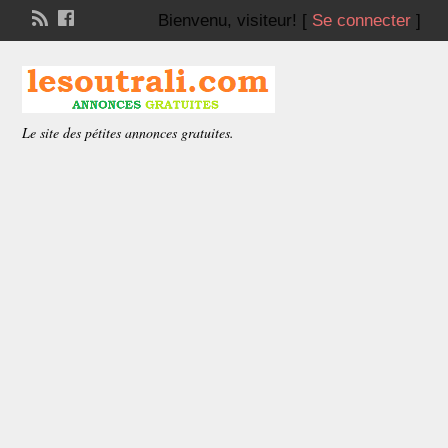
Bienvenu,
visiteur!
[
Se connecter
]
Le site des pétites annonces gratuites.