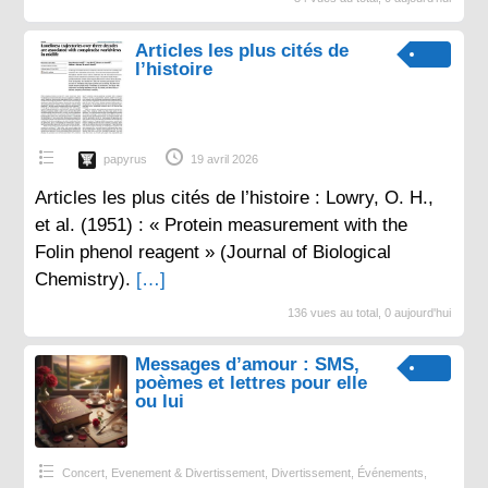
Articles les plus cités de
l’histoire
papyrus
19 avril 2026
Articles les plus cités de l’histoire : Lowry, O. H.,
et al. (1951) : « Protein measurement with the
Folin phenol reagent » (Journal of Biological
Chemistry).
[…]
136 vues au total, 0 aujourd'hui
Messages d’amour : SMS,
poèmes et lettres pour elle
ou lui
Concert, Evenement & Divertissement
,
Divertissement
,
Événements
,